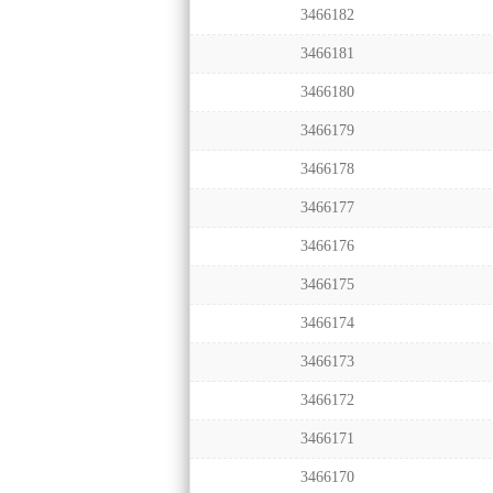
3466182
3466181
3466180
3466179
3466178
3466177
3466176
3466175
3466174
3466173
3466172
3466171
3466170