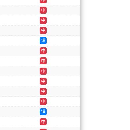
中
中
中
错
中
中
中
中
中
中
错
中