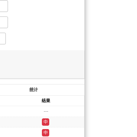
统计
结果
---
中
中