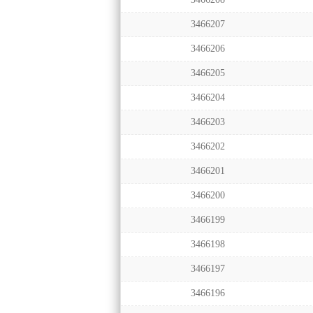
3466207
3466206
3466205
3466204
3466203
3466202
3466201
3466200
3466199
3466198
3466197
3466196