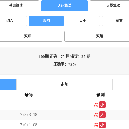
苍风算法
天问算法
天枢算法
组合
杀组
大小
单双
双项
双组
100期 正确：75 期 错误：25 期
正确率：75%
走势
号码
预测
---
殺
小
单
7+8+3=18
殺
大
单
7+0+1=08
殺
小