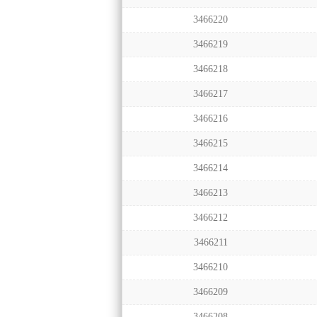
3466220
3466219
3466218
3466217
3466216
3466215
3466214
3466213
3466212
3466211
3466210
3466209
3466208