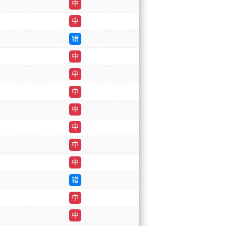
中
中
错
中
中
中
中
中
中
中
错
中
中