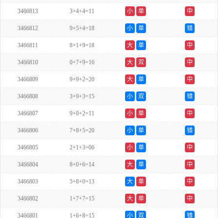
3466813
3+4+4=11
小
单
中
3466812
9+5+4=18
小
单
错
3466811
8+1+9=18
大
单
中
3466810
0+7+9=16
大
双
中
3466809
9+9+2=20
大
单
中
3466808
3+9+3=15
小
双
错
3466807
9+0+2=11
小
单
中
3466806
7+8+5=20
小
单
错
3466805
2+1+3=06
小
单
中
3466804
8+0+6=14
大
单
中
3466803
5+8+0=13
大
单
中
3466802
1+7+7=15
大
单
中
3466801
1+6+8=15
小
双
错