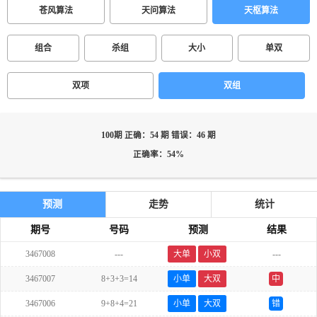
苍风算法
天问算法
天枢算法
组合
杀组
大小
单双
双项
双组
100期 正确：54 期 错误：46 期
正确率：54%
预测
走势
统计
期号
号码
预测
结果
3467008
---
大单
小双
---
3467007
8+3+3=14
小单
大双
中
3467006
9+8+4=21
小单
大双
错