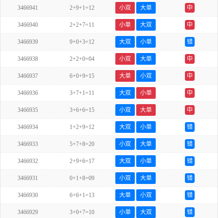
3466941
2+9+1=12
小双
大单
中
3466940
2+2+7=11
小单
大双
中
3466939
9+0+3=12
大双
小单
错
3466938
2+2+0=04
小双
大单
中
3466937
6+0+9=15
大单
小双
中
3466936
3+7+1=11
大双
小单
中
3466935
3+6+6=15
小双
大单
中
3466934
1+2+9=12
大双
小单
错
3466933
5+7+8=20
小双
大单
错
3466932
2+9+6=17
大双
小单
错
3466931
0+1+8=09
小双
大单
错
3466930
6+6+1=13
大单
小双
错
3466929
3+0+7=10
小单
大双
错