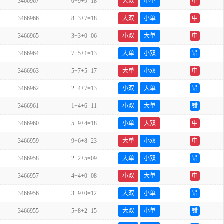
3466967
0+9+9=18
大双
小单
中
3466966
8+3+7=18
大双
小单
中
3466965
3+3+0=06
小双
大单
中
3466964
7+5+1=13
大单
小双
错
3466963
5+7+5=17
大单
小双
中
3466962
2+4+7=13
小双
大单
错
3466961
1+4+6=11
小双
大单
错
3466960
5+9+4=18
小单
大双
中
3466959
9+6+8=23
大单
小双
中
3466958
2+2+5=09
大单
小双
错
3466957
4+4+0=08
小双
大单
中
3466956
3+9+0=12
大双
小单
错
3466955
5+8+2=15
大双
小单
错