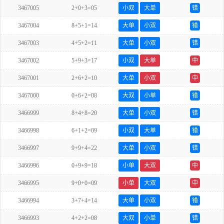
3467005
2+0+3=05
小双
大单
错
3467004
8+5+1=14
大单
小双
错
3467003
4+5+2=11
大单
小双
错
3467002
5+9+3=17
小双
大单
中
3467001
2+6+2=10
大单
小双
中
3467000
0+6+2=08
大双
小单
错
3466999
8+4+8=20
大单
小双
错
3466998
6+1+2=09
小双
大单
错
3466997
9+9+4=22
大单
小双
错
3466996
0+9+9=18
小单
大双
中
3466995
9+0+0=09
小单
大双
中
3466994
3+7+4=14
大单
小双
错
3466993
4+2+2=08
大双
小单
错