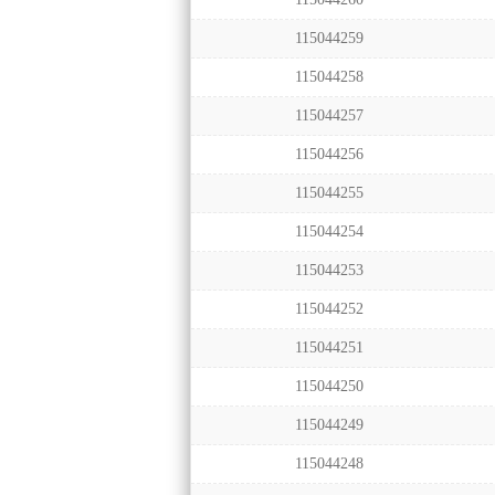
115044259
115044258
115044257
115044256
115044255
115044254
115044253
115044252
115044251
115044250
115044249
115044248