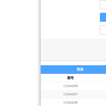
预测
期号
115044288
115044287
115044286