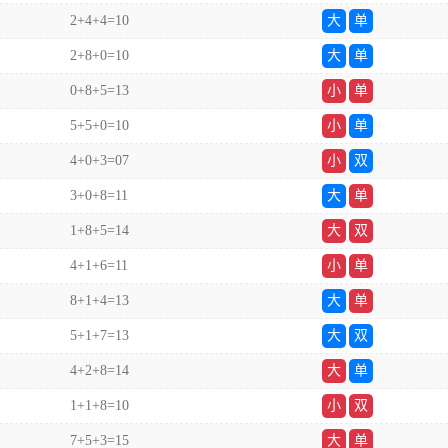
2+4+4=10
大
单
2+8+0=10
大
单
0+8+5=13
小
单
5+5+0=10
小
单
4+0+3=07
小
双
3+0+8=11
大
单
1+8+5=14
大
双
4+1+6=11
小
单
8+1+4=13
大
单
5+1+7=13
大
双
4+2+8=14
大
单
1+1+8=10
小
双
7+5+3=15
大
单