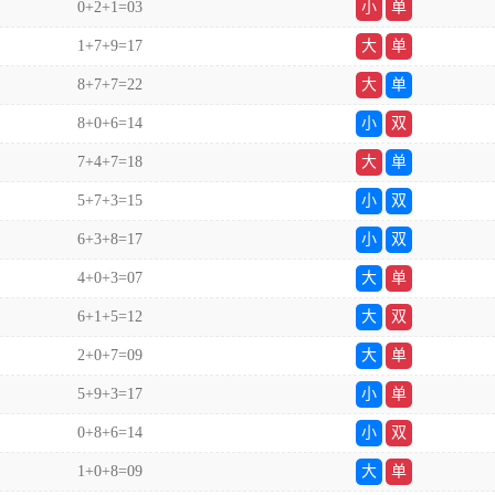
0+2+1=03
小
单
1+7+9=17
大
单
8+7+7=22
大
单
8+0+6=14
小
双
7+4+7=18
大
单
5+7+3=15
小
双
6+3+8=17
小
双
4+0+3=07
大
单
6+1+5=12
大
双
2+0+7=09
大
单
5+9+3=17
小
单
0+8+6=14
小
双
1+0+8=09
大
单