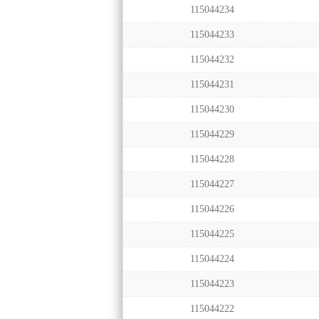
115044234
115044233
115044232
115044231
115044230
115044229
115044228
115044227
115044226
115044225
115044224
115044223
115044222