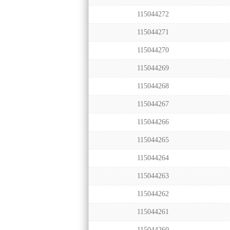
115044272
115044271
115044270
115044269
115044268
115044267
115044266
115044265
115044264
115044263
115044262
115044261
115044260