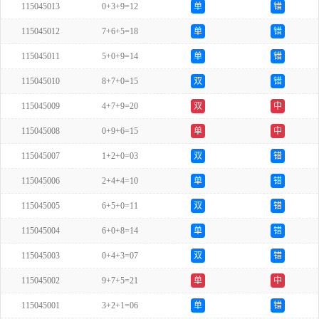
115045013
0+3+9=12
单
错
115045012
7+6+5=18
单
错
115045011
5+0+9=14
单
错
115045010
8+7+0=15
双
错
115045009
4+7+9=20
双
中
115045008
0+9+6=15
单
中
115045007
1+2+0=03
双
错
115045006
2+4+4=10
单
错
115045005
6+5+0=11
双
错
115045004
6+0+8=14
单
错
115045003
0+4+3=07
双
错
115045002
9+7+5=21
单
中
115045001
3+2+1=06
单
错