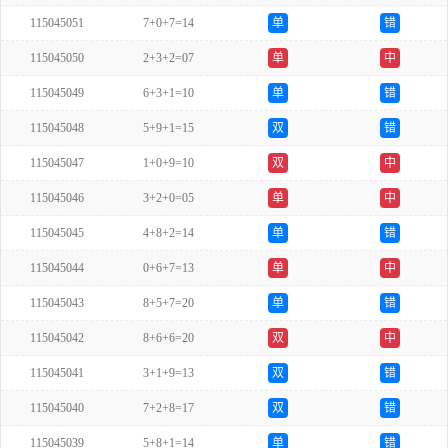
115045051
7+0+7=14
单
错
115045050
2+3+2=07
单
中
115045049
6+3+1=10
单
错
115045048
5+9+1=15
双
错
115045047
1+0+9=10
双
中
115045046
3+2+0=05
单
中
115045045
4+8+2=14
单
错
115045044
0+6+7=13
单
中
115045043
8+5+7=20
单
错
115045042
8+6+6=20
双
中
115045041
3+1+9=13
双
错
115045040
7+2+8=17
双
错
115045039
5+8+1=14
单
错