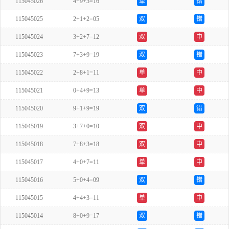
115045026
4+9+3=16
单
错
115045025
2+1+2=05
双
错
115045024
3+2+7=12
双
中
115045023
7+3+9=19
双
错
115045022
2+8+1=11
单
中
115045021
0+4+9=13
单
中
115045020
9+1+9=19
双
错
115045019
3+7+0=10
双
中
115045018
7+8+3=18
双
中
115045017
4+0+7=11
单
中
115045016
5+0+4=09
双
错
115045015
4+4+3=11
单
中
115045014
8+0+9=17
双
错