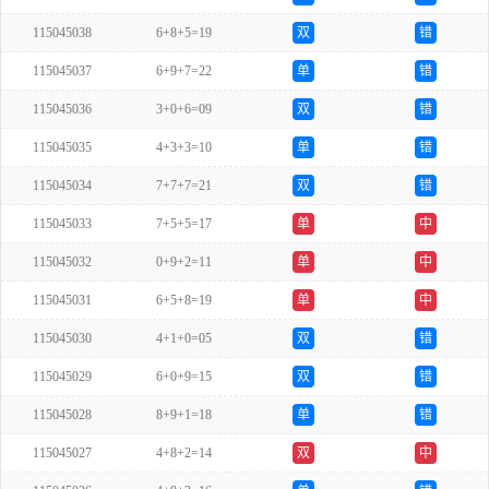
115045038
6+8+5=19
双
错
115045037
6+9+7=22
单
错
115045036
3+0+6=09
双
错
115045035
4+3+3=10
单
错
115045034
7+7+7=21
双
错
115045033
7+5+5=17
单
中
115045032
0+9+2=11
单
中
115045031
6+5+8=19
单
中
115045030
4+1+0=05
双
错
115045029
6+0+9=15
双
错
115045028
8+9+1=18
单
错
115045027
4+8+2=14
双
中