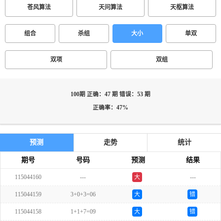
苍风算法
天问算法
天枢算法
组合
杀组
大小
单双
双项
双组
100期 正确：47 期 错误：53 期
正确率：47%
预测
走势
统计
期号
号码
预测
结果
115044160
---
大
---
单
115044159
3+0+3=06
大
错
115044158
1+1+7=09
大
错