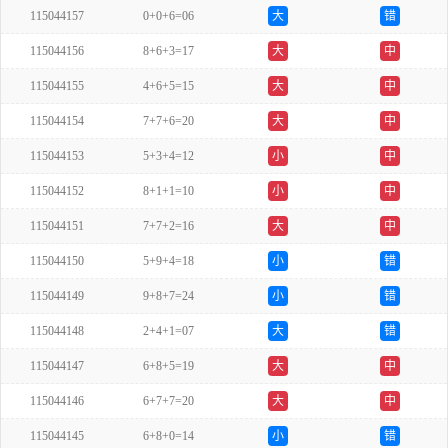
115044157
0+0+6=06
大
错
115044156
8+6+3=17
大
中
115044155
4+6+5=15
大
中
115044154
7+7+6=20
大
中
115044153
5+3+4=12
小
中
115044152
8+1+1=10
小
中
115044151
7+7+2=16
大
中
115044150
5+9+4=18
小
错
115044149
9+8+7=24
小
错
115044148
2+4+1=07
大
错
115044147
6+8+5=19
大
中
115044146
6+7+7=20
大
中
115044145
6+8+0=14
小
错