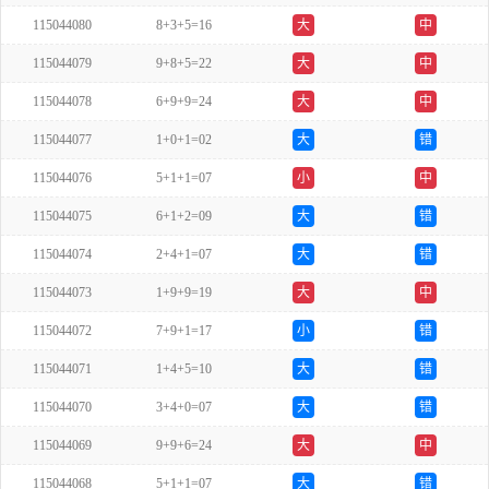
115044080
8+3+5=16
大
中
115044079
9+8+5=22
大
中
115044078
6+9+9=24
大
中
115044077
1+0+1=02
大
错
115044076
5+1+1=07
小
中
115044075
6+1+2=09
大
错
115044074
2+4+1=07
大
错
115044073
1+9+9=19
大
中
115044072
7+9+1=17
小
错
115044071
1+4+5=10
大
错
115044070
3+4+0=07
大
错
115044069
9+9+6=24
大
中
115044068
5+1+1=07
大
错