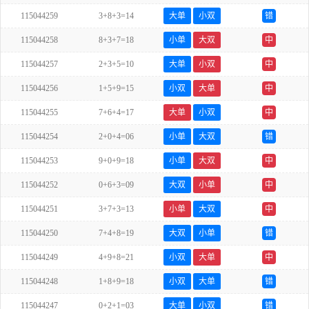
115044259
3+8+3=14
大单
小双
错
115044258
8+3+7=18
小单
大双
中
115044257
2+3+5=10
大单
小双
中
115044256
1+5+9=15
小双
大单
中
115044255
7+6+4=17
大单
小双
中
115044254
2+0+4=06
小单
大双
错
115044253
9+0+9=18
小单
大双
中
115044252
0+6+3=09
大双
小单
中
115044251
3+7+3=13
小单
大双
中
115044250
7+4+8=19
大双
小单
错
115044249
4+9+8=21
小双
大单
中
115044248
1+8+9=18
小双
大单
错
115044247
0+2+1=03
大单
小双
错