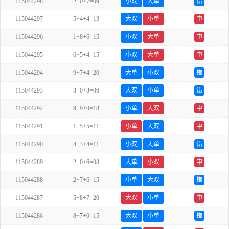
115044298
2+0+7=09
小双
大单
错
115044297
5+4+4=13
大双
小单
中
115044296
1+8+6=15
小双
大单
中
115044295
6+5+4=15
小双
大单
中
115044294
9+7+4=20
大单
小双
错
115044293
3+0+3=06
大双
小单
错
115044292
9+9+0=18
小单
大双
中
115044291
1+5+5=11
小单
大双
中
115044290
4+3+4=11
小双
大单
错
115044289
2+0+6=08
大单
小双
中
115044288
2+7+6=15
小单
大双
错
115044287
5+8+7=20
大双
小单
中
115044286
8+7+0=15
大双
小单
错