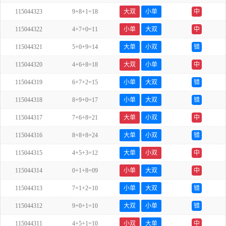
115044323
9+8+1=18
大双
小单
中
115044322
4+7+0=11
小单
大双
中
115044321
5+0+9=14
大单
小双
错
115044320
4+6+8=18
大双
小单
中
115044319
6+7+2=15
小单
大双
错
115044318
8+9+0=17
小单
大双
错
115044317
7+6+8=21
大单
小双
中
115044316
8+8+8=24
大单
小双
错
115044315
4+5+3=12
大单
小双
中
115044314
0+1+8=09
小单
大双
中
115044313
7+1+2=10
小单
大双
错
115044312
9+0+1=10
大双
小单
错
115044311
4+5+1=10
小双
大单
中