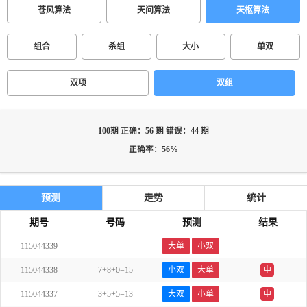
苍风算法
天问算法
天枢算法
组合
杀组
大小
单双
双项
双组
100期 正确：56 期 错误：44 期
正确率：56%
预测
走势
统计
期号
号码
预测
结果
115044339
---
大单
小双
---
115044338
7+8+0=15
小双
大单
中
115044337
3+5+5=13
大双
小单
中