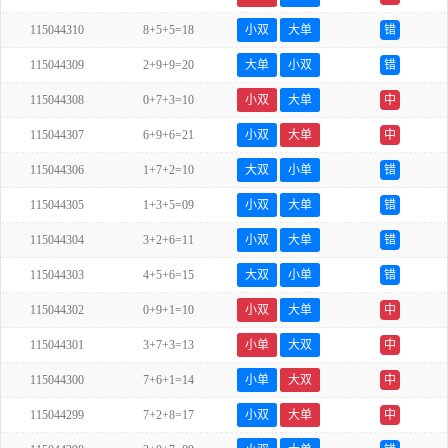
115044310
8+5+5=18
小双
大单
错
115044309
2+9+9=20
大单
小双
错
115044308
0+7+3=10
小双
大单
中
115044307
6+9+6=21
小双
大单
中
115044306
1+7+2=10
大双
小单
错
115044305
1+3+5=09
小双
大单
错
115044304
3+2+6=11
小双
大单
错
115044303
4+5+6=15
大双
小单
错
115044302
0+9+1=10
小双
大单
中
115044301
3+7+3=13
小单
大双
中
115044300
7+6+1=14
小单
大双
中
115044299
7+2+8=17
小双
大单
中