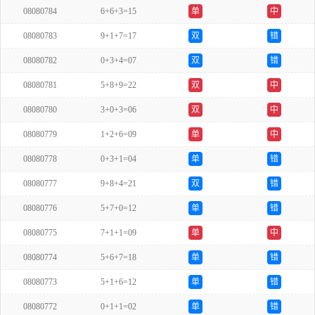
08080784
6+6+3=15
单
中
08080783
9+1+7=17
双
错
08080782
0+3+4=07
双
错
08080781
5+8+9=22
双
中
08080780
3+0+3=06
双
中
08080779
1+2+6=09
单
中
08080778
0+3+1=04
单
错
08080777
9+8+4=21
双
错
08080776
5+7+0=12
单
错
08080775
7+1+1=09
单
中
08080774
5+6+7=18
单
错
08080773
5+1+6=12
单
错
08080772
0+1+1=02
单
错