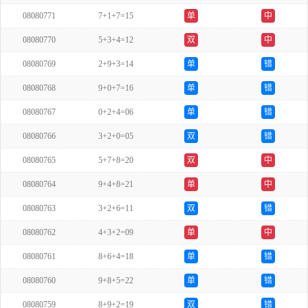
08080771
7+1+7=15
单
中
08080770
5+3+4=12
双
中
08080769
2+9+3=14
单
错
08080768
9+0+7=16
单
错
08080767
0+2+4=06
单
错
08080766
3+2+0=05
双
错
08080765
5+7+8=20
双
中
08080764
9+4+8=21
单
中
08080763
3+2+6=11
双
错
08080762
4+3+2=09
单
中
08080761
8+6+4=18
单
错
08080760
9+8+5=22
单
错
08080759
8+9+2=19
双
错