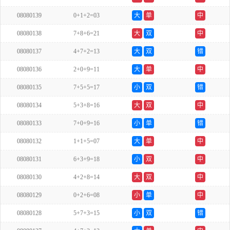
08080139
0+1+2=03
大
单
中
08080138
7+8+6=21
大
双
中
08080137
4+7+2=13
大
双
错
08080136
2+0+9=11
大
单
中
08080135
7+5+5=17
小
双
错
08080134
5+3+8=16
大
双
中
08080133
7+0+9=16
小
单
错
08080132
1+1+5=07
大
单
中
08080131
6+3+9=18
小
双
中
08080130
4+2+8=14
大
双
中
08080129
0+2+6=08
小
单
中
08080128
5+7+3=15
小
双
错