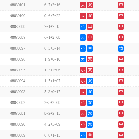
08080101
6+7+3=16
大
双
中
08080100
9+6+7=22
大
双
中
08080099
7+1+7=15
小
单
中
08080098
6+1+2=09
大
单
中
08080097
6+5+3=14
小
单
错
08080096
1+9+0=10
大
双
中
08080095
1+3+2=06
小
双
中
08080094
1+5+1=07
小
双
中
08080093
5+3+9=17
大
双
中
08080092
2+5+2=09
小
双
中
08080091
9+3+3=15
大
双
中
08080090
4+2+3=09
小
双
中
08080089
6+8+1=15
小
单
中