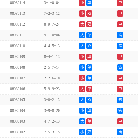
08080114
3+1+0=04
小
单
中
08080113
7+2+3=12
小
双
中
08080112
8+9+7=24
大
双
中
08080111
5+1+0=06
大
单
错
08080110
4+4+5=13
大
双
错
08080109
8+4+1=13
小
单
中
08080108
2+5+7=14
小
单
错
08080107
2+2+6=10
小
单
中
08080106
5+9+9=23
大
单
中
08080105
3+8+2=13
大
双
错
08080104
3+9+8=20
小
单
错
08080103
4+7+2=13
大
单
中
08080102
7+5+3=15
小
双
错