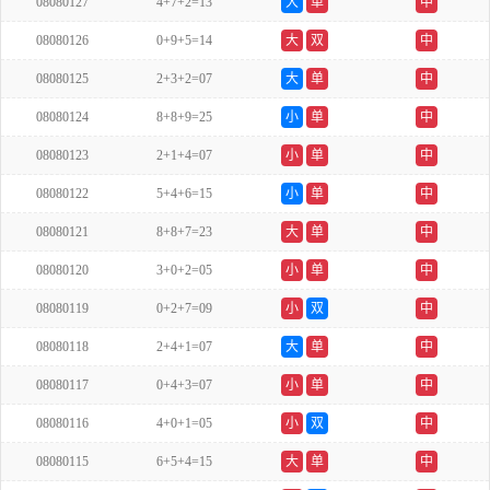
08080127
4+7+2=13
大
单
中
08080126
0+9+5=14
大
双
中
08080125
2+3+2=07
大
单
中
08080124
8+8+9=25
小
单
中
08080123
2+1+4=07
小
单
中
08080122
5+4+6=15
小
单
中
08080121
8+8+7=23
大
单
中
08080120
3+0+2=05
小
单
中
08080119
0+2+7=09
小
双
中
08080118
2+4+1=07
大
单
中
08080117
0+4+3=07
小
单
中
08080116
4+0+1=05
小
双
中
08080115
6+5+4=15
大
单
中