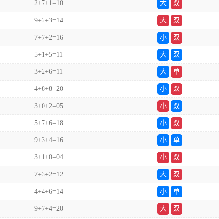
2+7+1=10
大
双
9+2+3=14
大
双
7+7+2=16
小
双
5+1+5=11
大
双
3+2+6=11
大
单
4+8+8=20
小
双
3+0+2=05
小
双
5+7+6=18
小
双
9+3+4=16
小
单
3+1+0=04
小
双
7+3+2=12
大
双
4+4+6=14
小
单
9+7+4=20
大
双