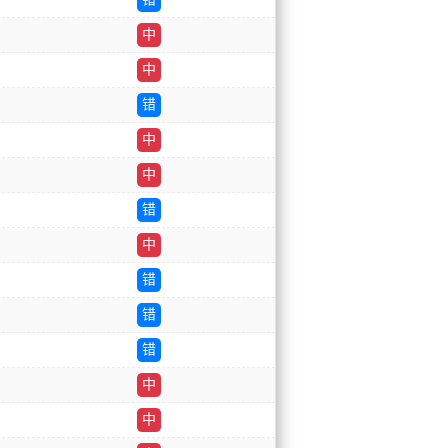
中
中
错
中
中
错
中
错
错
错
中
中