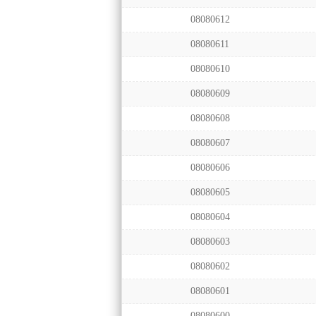
08080612
08080611
08080610
08080609
08080608
08080607
08080606
08080605
08080604
08080603
08080602
08080601
08080600