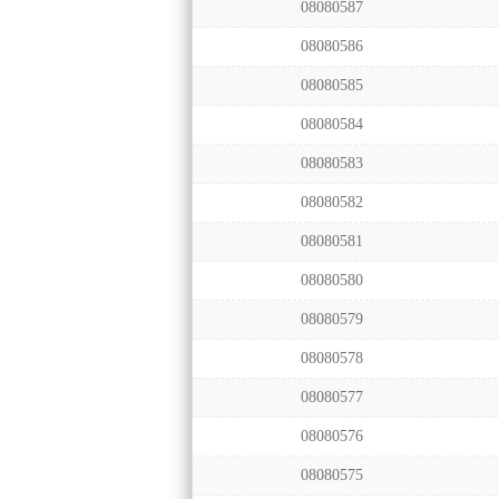
08080587
08080586
08080585
08080584
08080583
08080582
08080581
08080580
08080579
08080578
08080577
08080576
08080575