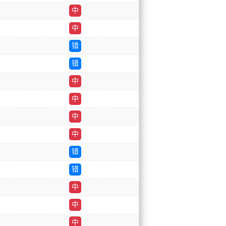
中
中
错
错
中
中
中
中
错
错
中
中
中