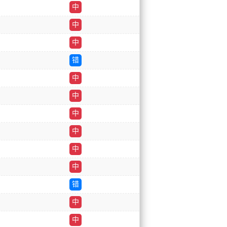
中
中
中
错
中
中
中
中
中
中
错
中
中