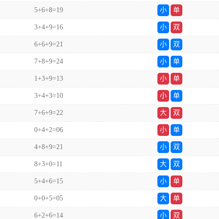
5+6+8=19
小
单
3+4+9=16
小
双
6+6+9=21
小
双
7+8+9=24
小
单
1+3+9=13
小
单
3+4+3=10
小
单
7+6+9=22
大
双
0+4+2=06
小
单
4+8+9=21
小
双
8+3+0=11
大
双
5+4+6=15
小
单
0+0+5=05
大
单
6+2+6=14
小
双