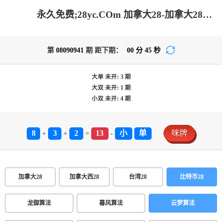
永久免费;28yc.COm 加拿大28-加拿大28预测大神预测苹果版 |飞飞28加拿大在线预测|加拿大pc28开奖官网查询|加拿大28开奖结果预测官网在线
第
08090941
期 距下期：
00
分
45
秒
大单
未开:
3
期
大双
未开:
1
期
小双
未开:
4
期
8
3
2
13
小
单
咪牌
+
+
=
-
加拿大28
加拿大西28
台湾28
比特币28
龙御算法
暮风算法
云梦算法