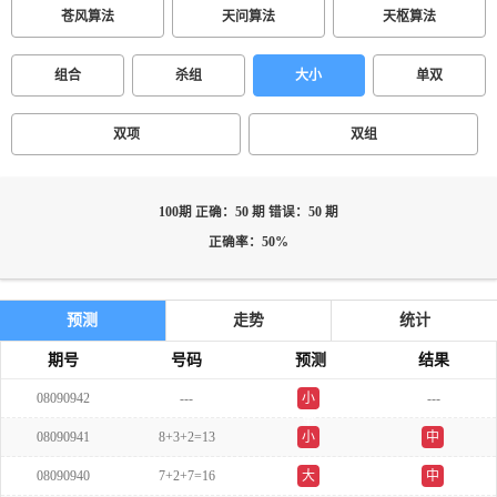
苍风算法
天问算法
天枢算法
组合
杀组
大小
单双
双项
双组
100期 正确：50 期 错误：50 期
正确率：50%
预测
走势
统计
期号
号码
预测
结果
08090942
---
小
---
单
08090941
8+3+2=13
小
中
08090940
7+2+7=16
大
中