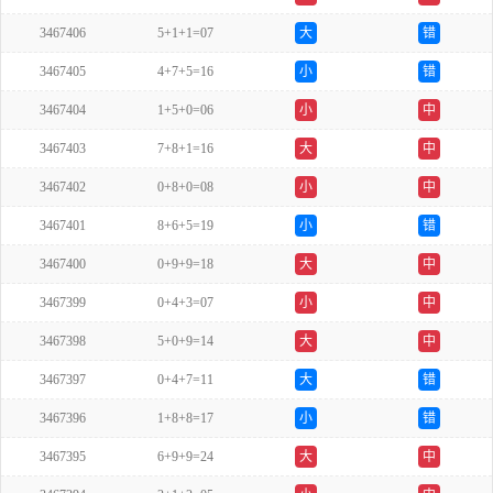
3467406
5+1+1=07
大
错
3467405
4+7+5=16
小
错
3467404
1+5+0=06
小
中
3467403
7+8+1=16
大
中
3467402
0+8+0=08
小
中
3467401
8+6+5=19
小
错
3467400
0+9+9=18
大
中
3467399
0+4+3=07
小
中
3467398
5+0+9=14
大
中
3467397
0+4+7=11
大
错
3467396
1+8+8=17
小
错
3467395
6+9+9=24
大
中