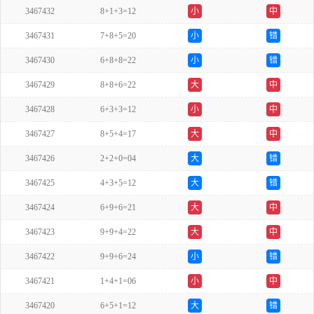
3467432
8+1+3=12
小
中
3467431
7+8+5=20
小
错
3467430
6+8+8=22
小
错
3467429
8+8+6=22
大
中
3467428
6+3+3=12
小
中
3467427
8+5+4=17
大
中
3467426
2+2+0=04
大
错
3467425
4+3+5=12
大
错
3467424
6+9+6=21
大
中
3467423
9+9+4=22
大
中
3467422
9+9+6=24
小
错
3467421
1+4+1=06
小
中
3467420
6+5+1=12
大
错