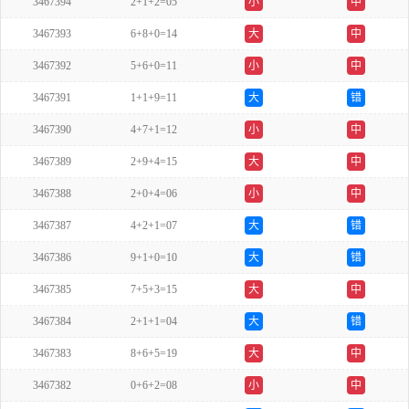
3467394
2+1+2=05
小
中
3467393
6+8+0=14
大
中
3467392
5+6+0=11
小
中
3467391
1+1+9=11
大
错
3467390
4+7+1=12
小
中
3467389
2+9+4=15
大
中
3467388
2+0+4=06
小
中
3467387
4+2+1=07
大
错
3467386
9+1+0=10
大
错
3467385
7+5+3=15
大
中
3467384
2+1+1=04
大
错
3467383
8+6+5=19
大
中
3467382
0+6+2=08
小
中