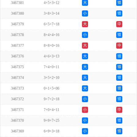
3467381
4+5+3=12
大
错
3467380
3+8+3=14
小
错
3467379
6+5+7=18
大
中
3467378
8+4+4=16
小
错
3467377
8+8+0=16
大
中
3467376
4+6+3=13
大
错
3467375
7+4+0=11
大
错
3467374
3+5+2=10
大
错
3467373
0+1+5=06
大
错
3467372
9+7+2=18
小
错
3467371
7+0+4=11
小
中
3467370
9+9+7=25
小
错
3467369
6+9+3=18
小
错