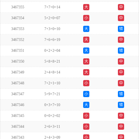
3467355
7+7+0=14
大
中
3467354
5+2+0=07
小
中
3467353
7+3+0=10
大
错
3467352
7+6+6=19
大
中
3467351
0+2+2=04
大
错
3467350
5+8+8=21
大
中
3467349
2+4+8=14
大
中
3467348
7+2+1=10
小
中
3467347
5+9+7=21
小
错
3467346
0+3+7=10
大
错
3467345
0+0+2=02
小
中
3467344
2+6+3=11
小
中
3467343
2+4+3=09
小
中