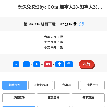
永久免费;28yc.COm 加拿大28-加拿大28预测大神预测苹果版 |飞飞28加拿大在线预测|加拿大pc28开奖官网查询|加拿大28开奖结果预测官网在线
第
3467434
期 距下期：
02
分
02
秒
大单
未开:
7
期
大双
未开:
3
期
小双
未开:
1
期
6
3
0
09
小
单
咪牌
+
+
=
-
加拿大28
加拿大西28
台湾28
比特币28
龙御算法
暮风算法
云梦算法