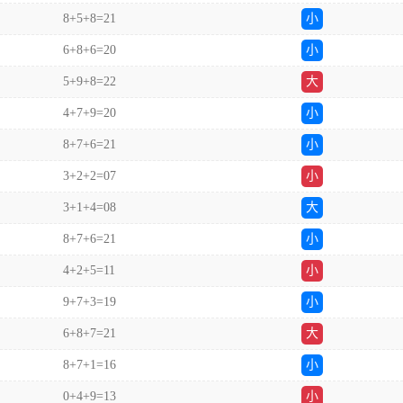
8+5+8=21
小
6+8+6=20
小
5+9+8=22
大
4+7+9=20
小
8+7+6=21
小
3+2+2=07
小
3+1+4=08
大
8+7+6=21
小
4+2+5=11
小
9+7+3=19
小
6+8+7=21
大
8+7+1=16
小
0+4+9=13
小