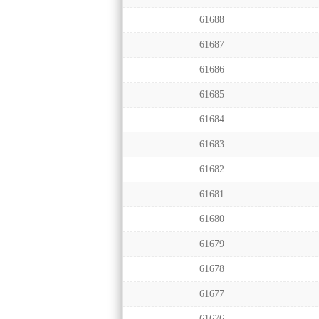
61688
61687
61686
61685
61684
61683
61682
61681
61680
61679
61678
61677
61676