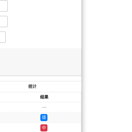
统计
结果
---
错
中