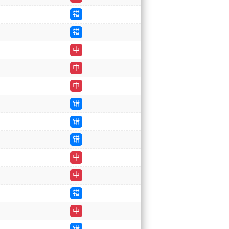
错
错
中
中
中
错
错
错
中
中
错
中
错