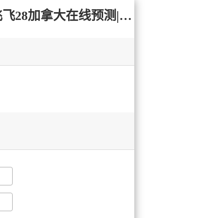
永久免费;28yc.COm 加拿大28-加拿大28预测大神预测苹果版 |飞飞28加拿大在线预测|加拿大pc28开奖官网查询|加拿大28开奖结果预测官网在线