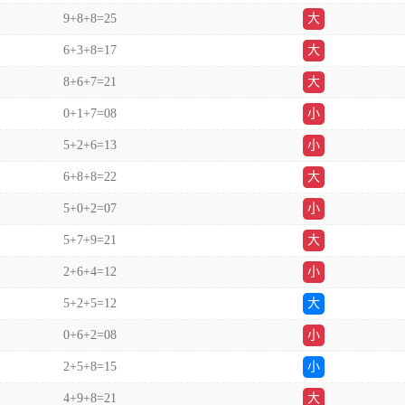
9+8+8=25
大
6+3+8=17
大
8+6+7=21
大
0+1+7=08
小
5+2+6=13
小
6+8+8=22
大
5+0+2=07
小
5+7+9=21
大
2+6+4=12
小
5+2+5=12
大
0+6+2=08
小
2+5+8=15
小
4+9+8=21
大