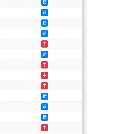
错
错
错
错
中
错
中
中
中
错
错
错
中