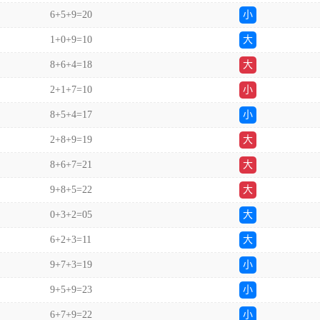
6+5+9=20
小
1+0+9=10
大
8+6+4=18
大
2+1+7=10
小
8+5+4=17
小
2+8+9=19
大
8+6+7=21
大
9+8+5=22
大
0+3+2=05
大
6+2+3=11
大
9+7+3=19
小
9+5+9=23
小
6+7+9=22
小