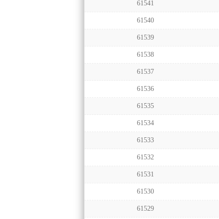
61541
61540
61539
61538
61537
61536
61535
61534
61533
61532
61531
61530
61529