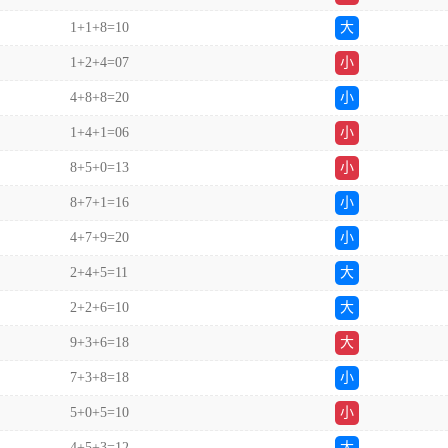
1+1+8=10
大
1+2+4=07
小
4+8+8=20
小
1+4+1=06
小
8+5+0=13
小
8+7+1=16
小
4+7+9=20
小
2+4+5=11
大
2+2+6=10
大
9+3+6=18
大
7+3+8=18
小
5+0+5=10
小
4+5+3=12
大