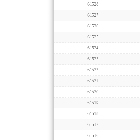
61528
61527
61526
61525
61524
61523
61522
61521
61520
61519
61518
61517
61516