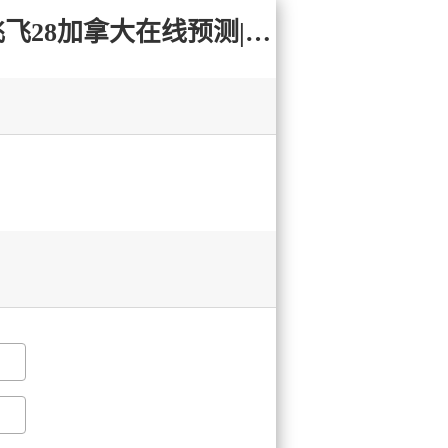
永久免费;28yc.COm 加拿大28-加拿大28预测大神预测苹果版 |飞飞28加拿大在线预测|加拿大pc28开奖官网查询|加拿大28开奖结果预测官网在线