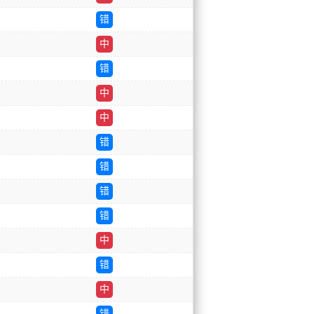
错
中
错
中
中
错
错
错
错
中
错
中
错