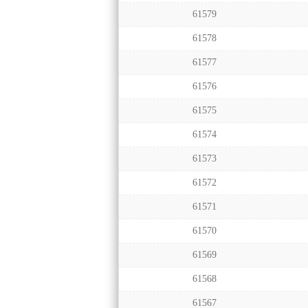
61579
61578
61577
61576
61575
61574
61573
61572
61571
61570
61569
61568
61567