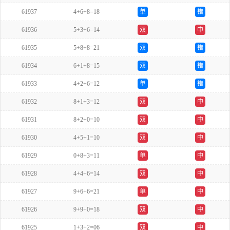
61937
4+6+8=18
单
错
61936
5+3+6=14
双
中
61935
5+8+8=21
双
错
61934
6+1+8=15
双
错
61933
4+2+6=12
单
错
61932
8+1+3=12
双
中
61931
8+2+0=10
双
中
61930
4+5+1=10
双
中
61929
0+8+3=11
单
中
61928
4+4+6=14
双
中
61927
9+6+6=21
单
中
61926
9+9+0=18
双
中
61925
1+3+2=06
双
中