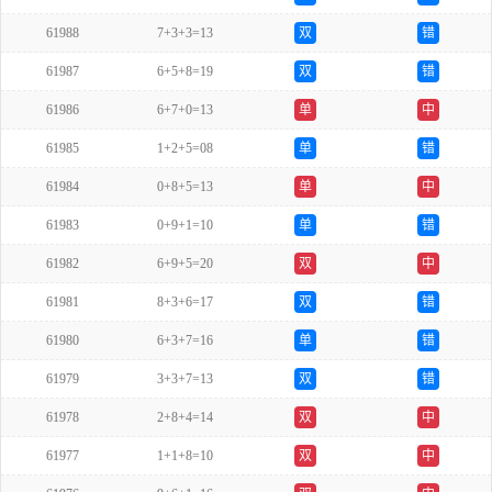
61988
7+3+3=13
双
错
61987
6+5+8=19
双
错
61986
6+7+0=13
单
中
61985
1+2+5=08
单
错
61984
0+8+5=13
单
中
61983
0+9+1=10
单
错
61982
6+9+5=20
双
中
61981
8+3+6=17
双
错
61980
6+3+7=16
单
错
61979
3+3+7=13
双
错
61978
2+8+4=14
双
中
61977
1+1+8=10
双
中