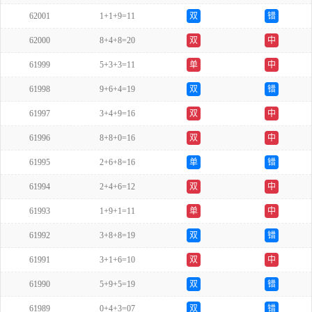
62001
1+1+9=11
双
错
62000
8+4+8=20
双
中
61999
5+3+3=11
单
中
61998
9+6+4=19
双
错
61997
3+4+9=16
双
中
61996
8+8+0=16
双
中
61995
2+6+8=16
单
错
61994
2+4+6=12
双
中
61993
1+9+1=11
单
中
61992
3+8+8=19
双
错
61991
3+1+6=10
双
中
61990
5+9+5=19
双
错
61989
0+4+3=07
双
错