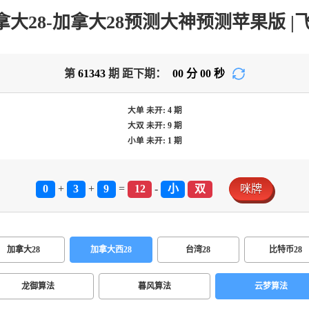
第
61343
期 距下期：
00
分
00
秒
大单
未开:
4
期
大双
未开:
9
期
小单
未开:
1
期
0
+
3
+
9
=
12
-
小
双
咪牌
加拿大28
加拿大西28
台湾28
比特币28
龙御算法
暮风算法
云梦算法