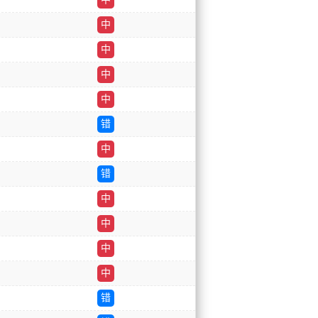
中
中
中
中
错
中
错
中
中
中
中
错