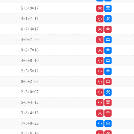
5+3+9=17
大
双
3+1+7=11
小
双
6+7+4=17
大
单
4+9+7=20
大
单
9+2+7=18
大
单
4+6+0=10
小
单
2+5+5=12
小
单
0+5+2=07
小
单
2+5+0=07
小
双
5+3+4=12
小
双
3+8+4=15
大
单
7+6+9=22
小
单
3+2+5=10
小
双