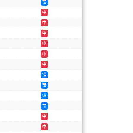
错
中
中
中
中
中
中
错
错
错
错
中
中