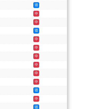
错
中
中
错
中
中
中
中
中
中
错
中
错