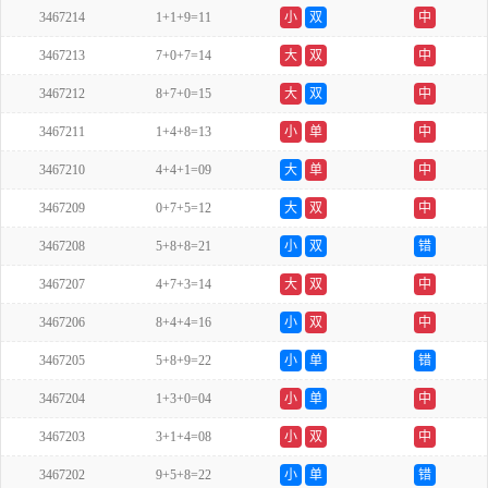
3467214
1+1+9=11
小
双
中
3467213
7+0+7=14
大
双
中
3467212
8+7+0=15
大
双
中
3467211
1+4+8=13
小
单
中
3467210
4+4+1=09
大
单
中
3467209
0+7+5=12
大
双
中
3467208
5+8+8=21
小
双
错
3467207
4+7+3=14
大
双
中
3467206
8+4+4=16
小
双
中
3467205
5+8+9=22
小
单
错
3467204
1+3+0=04
小
单
中
3467203
3+1+4=08
小
双
中
3467202
9+5+8=22
小
单
错