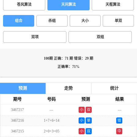
苍风算法
天问算法
天枢算法
组合
杀组
大小
单双
双项
双组
100期 正确：71 期 错误：29 期
正确率：71%
预测
走势
统计
期号
号码
预测
结果
3467217
---
小
双
---
3467216
1+7+6=14
小
单
错
3467215
2+0+3=05
小
双
中