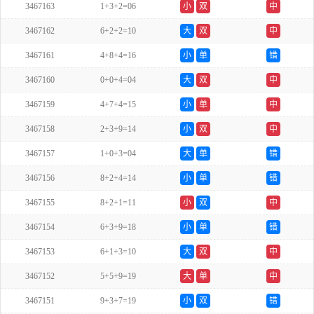
3467163
1+3+2=06
小
双
中
3467162
6+2+2=10
大
双
中
3467161
4+8+4=16
小
单
错
3467160
0+0+4=04
大
双
中
3467159
4+7+4=15
小
单
中
3467158
2+3+9=14
小
双
中
3467157
1+0+3=04
大
单
错
3467156
8+2+4=14
小
单
错
3467155
8+2+1=11
小
双
中
3467154
6+3+9=18
小
单
错
3467153
6+1+3=10
大
双
中
3467152
5+5+9=19
大
单
中
3467151
9+3+7=19
小
双
错